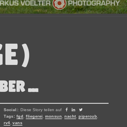
E)
ER ...
Social:
: Diese Story teilen auf
Tags:
fgd
,
fliegerei
,
monsun
,
nacht
,
pipercub
,
rv4
,
vans