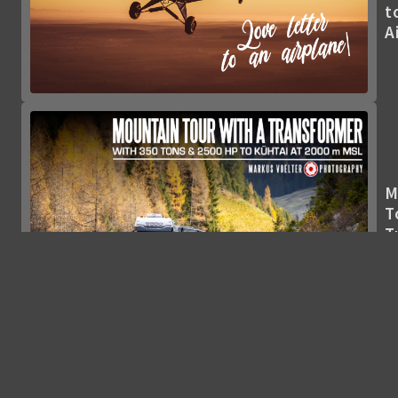
t
A
M
T
T