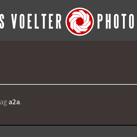
Tag
a2a
.